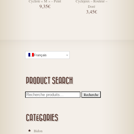
Cycliste « M » – Peint
Cyclejeux – Rouleur –
Cyclejeux
9,35€
Doré
3,45€
Français
PRODUCT SEARCH
CATÉGORIES
Bidon