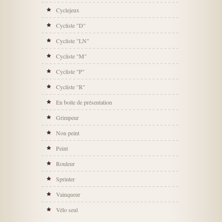
Cyclejeux
Cycliste "D"
Cycliste "LN"
Cycliste "M"
Cycliste "P"
Cycliste "R"
En boite de présentation
Grimpeur
Non peint
Peint
Rouleur
Sprinter
Vainqueur
Vélo seul