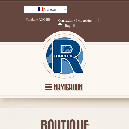
Français
Fonderie
ROGER
Connexion / S'enregistrer
Bag - 0
NAVIGATION
BOUTIQUE