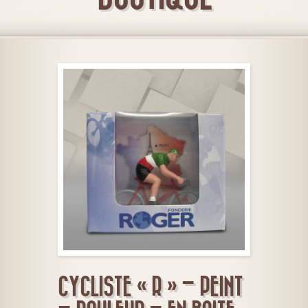
CYCLISTE « R » – PEINT