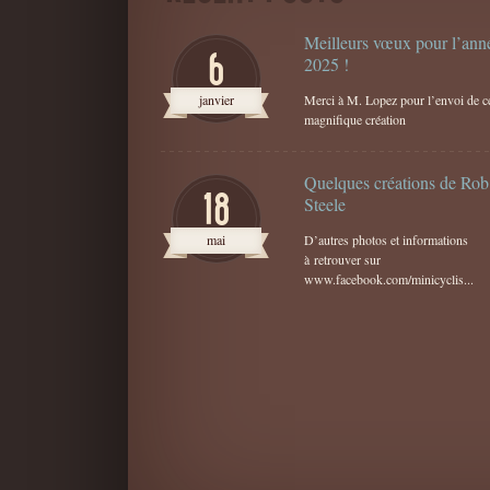
Meilleurs vœux pour l’ann
6
2025 !
janvier
Merci à M. Lopez pour l’envoi de ce
magnifique création
Quelques créations de Rob
18
Steele
mai
D’autres photos et informations
à retrouver sur
www.facebook.com/minicyclis...