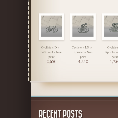
Cycliste « D » –
Cycliste « LN » –
Cyclejeu
Vélo seul – Non
Sprinter – Non
Sprinter 
peint
peint
peint
2,65€
4,55€
1,75
RECENT POSTS