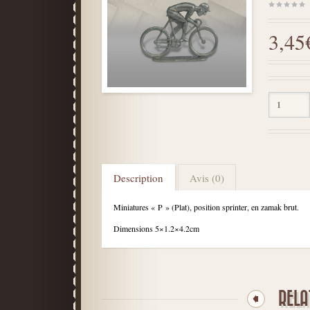
sur
5
3,45
Description
Avis (0)
Miniatures « P » (Plat), position sprinter, en zamak brut.
Dimensions 5×1.2×4.2cm
RELA