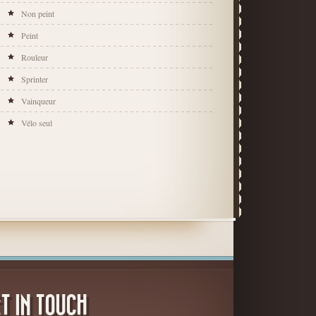
Non peint
Peint
Rouleur
Sprinter
Vainqueur
Vélo seul
yclejeux –
Cyclejeux –
Cycliste « LN » –
Cycliste « D » –
mpeur – Non
Sprinter – Doré
Sprinter – Peint
Sprinteur – Non
3,45€
12,75€
peint
Peint
1,75€
3,65€
T IN TOUCH