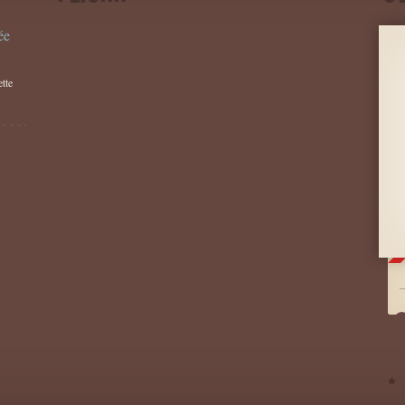
ée
tte