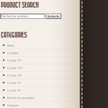
PRODUCT SEARCH
CATÉGORIES
Bidon
Cyclejeux
Cycliste "D"
Cycliste "LN"
Cycliste "M"
Cycliste "P"
Cycliste "R"
En boite de présentation
Grimpeur