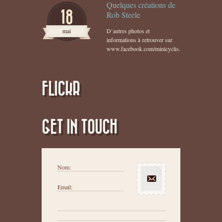
Quelques créations de
18
Rob Steele
mai
D’autres photos et
informations à retrouver sur
www.facebook.com/minicyclis...
FLICKR
GET IN TOUCH
Nom:
Email: