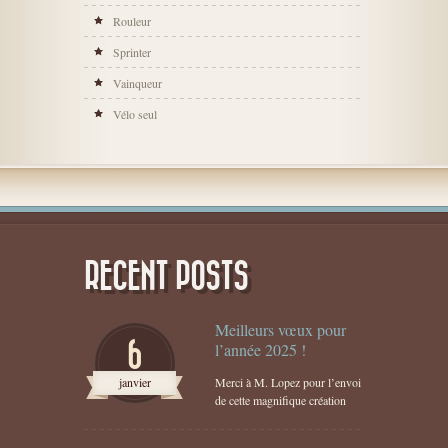
Rouleur
Sprinter
Vainqueur
Vélo seul
RECENT POSTS
Meilleurs vœux pour
6
l’année 2025 !
janvier
Merci à M. Lopez pour l’envoi
de cette magnifique création