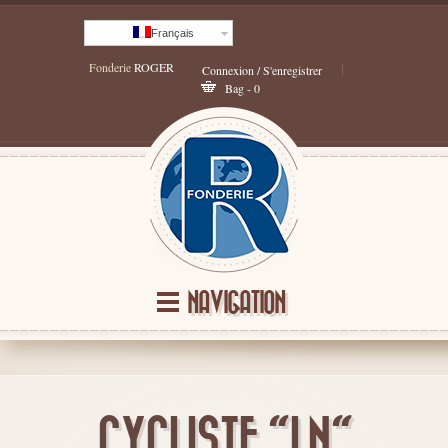
Français
Fonderie
ROGER
Connexion / S'enregistrer
Bag - 0
NAVIGATION
CYCLISTE "LN"