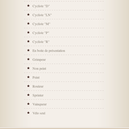
Cycliste "D"
Cycliste "LN"
Cycliste "M"
Cycliste "P"
Cycliste "R"
En boite de présentation
Grimpeur
Non peint
Peint
Rouleur
Sprinter
Vainqueur
Vélo seul