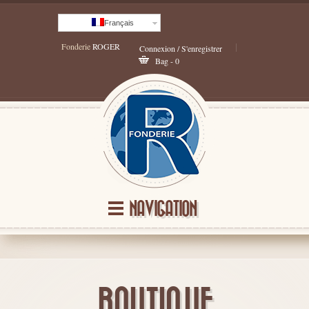
Français
Fonderie
ROGER
Connexion / S'enregistrer
Bag - 0
NAVIGATION
BOUTIQUE