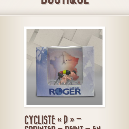
CYCLISTE « P » –