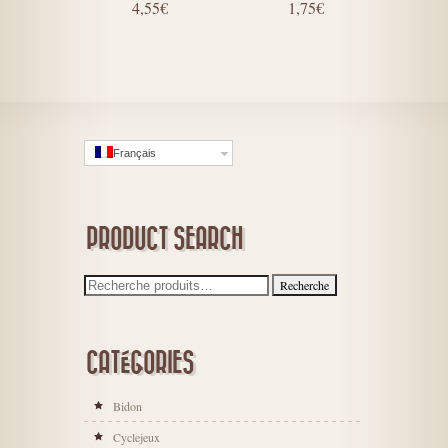
4,55€
1,75€
1
Français
PRODUCT SEARCH
CATÉGORIES
Bidon
Cyclejeux