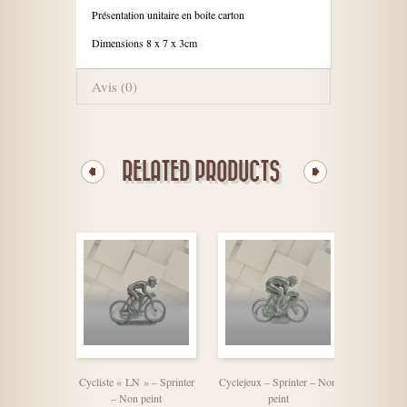
Présentation unitaire en boite carton
Dimensions 8 x 7 x 3cm
Avis (0)
RELATED PRODUCTS
Cycliste « LN » – Sprinter
Cyclejeux – Sprinter – Non
Cycliste «
– Non peint
peint